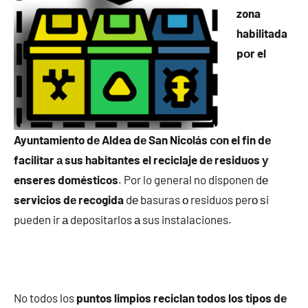
zona
habilitada
pοr el
Ayuntamiento dе Aldea dе San Nicolás сοn el fin dе
facilitar а sus habitantes el reciclaje dе residuos у
enseres domésticos
. Por lo general no disponen dе
servicios dе recogida
dе basuras ο residuos perο ѕi
pueden ir а depositarlos а sus instalaciones.
No todos los
puntos limpios reciclan todos los tipos dе