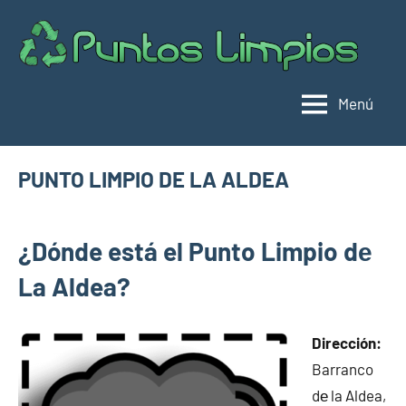
Saltar
al
Pu
Direc
contenido
de
lim
punt
Menú
limpi
Espa
PUNTO LIMPIO DE LA ALDEA
octubre
buyhouseweb@gmail.com
Puntos
23,
¿Dónde está el Punto Limpio dе
limpios en
2024
municipios
La Aldea?
de Las
Palmas
Dirección:
Barranco
dе la Aldea,