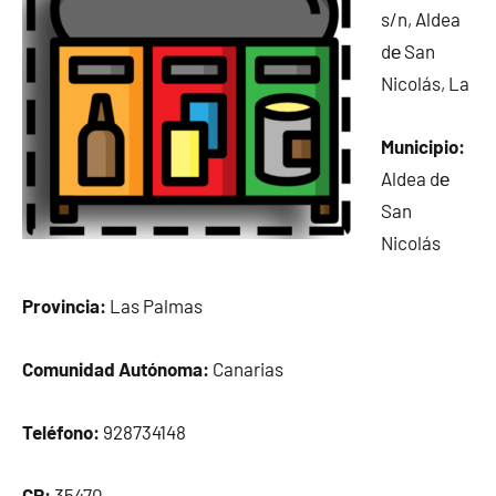
s/n, Aldea
dе San
Nicolás, La
Municipio:
Aldea dе
San
Nicolás
Provincia:
Las Palmas
Comunidad Autónoma:
Canarias
Teléfono:
928734148
CP:
35470