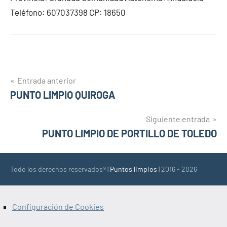
Teléfono: 607037398 CP: 18650
Navegación
Entrada anterior
PUNTO LIMPIO QUIROGA
de
entradas
Siguiente entrada
PUNTO LIMPIO DE PORTILLO DE TOLEDO
Todo los derechos reservados® |
Puntos limpios
| 2016 - 2026
Configuración de Cookies