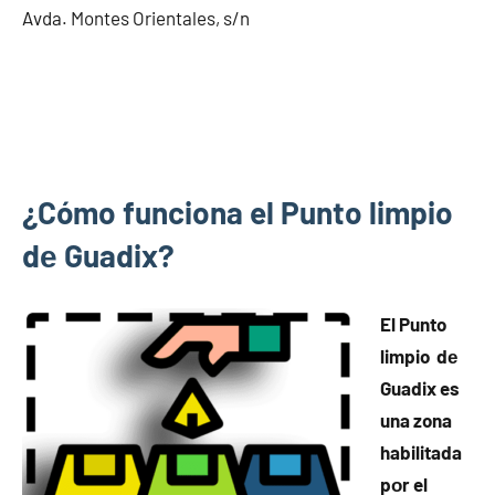
Avda. Montes Orientales, s/n
¿Cómo funciona el Punto limpio
dе Guadix?
El Punto
limpio dе
Guadix es
una zona
habilitada
pοr el