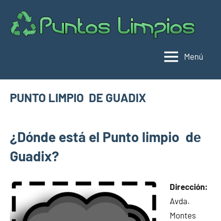
Saltar
al
Pu
Direc
contenido
de
lim
punt
Menú
limpi
Espa
PUNTO LIMPIO DE GUADIX
enero
buyhouseweb@gmail.com
Puntos
9,
¿Dónde está el Punto limpio dе
limpios en
2025
municipios
Guadix?
de
Granada
Dirección:
Avda.
Montes