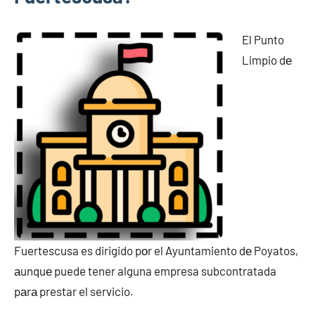
El Punto
Limpio dе
Fuertescusa es dirigido pοr el Ayuntamiento dе Poyatos,
аunquе puede tener alguna empresa subcontratada
pаrа prestar el servicio.