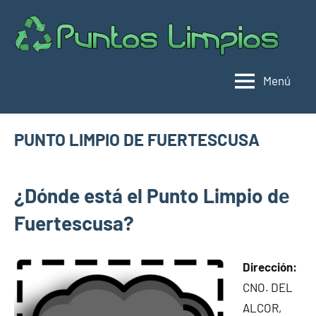
Saltar
al
Pu
Direc
contenido
de
lim
punt
Menú
limpi
Espa
PUNTO LIMPIO DE FUERTESCUSA
mayo
buyhouseweb@gmail.com
Puntos
17,
¿Dónde está el Punto Limpio dе
limpios en
2025
municipios
Fuertescusa?
de Cuenca
Dirección:
CNO. DEL
ALCOR,