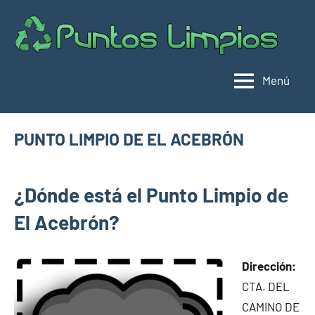
Saltar
al
Pu
Direc
contenido
de
lim
punt
Menú
limpi
Espa
PUNTO LIMPIO DE EL ACEBRÓN
abril
buyhouseweb@gmail.com
Puntos
28,
¿Dónde está el Punto Limpio dе
limpios en
2025
municipios
El Acebrón?
de Cuenca
Dirección:
CTA. DEL
CAMINO DE