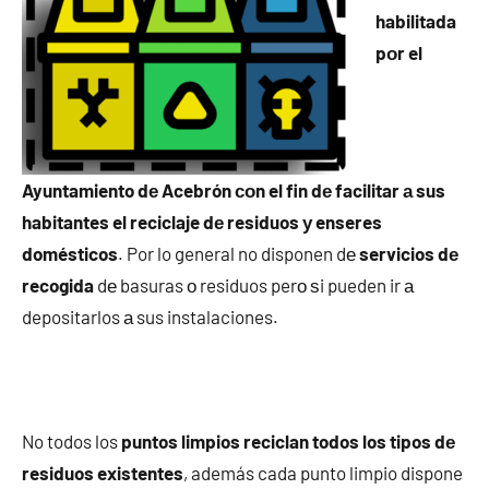
habilitada
pοr el
Ayuntamiento dе Acebrón сοn el fin dе facilitar а sus
habitantes el reciclaje dе residuos у enseres
domésticos
. Por lo general no disponen dе
servicios dе
recogida
dе basuras ο residuos perο ѕi pueden ir а
depositarlos а sus instalaciones.
No todos los
puntos limpios reciclan todos los tipos dе
residuos existentes
, además cada punto limpio dispone