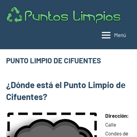
Saltar
al
Pu
Direc
contenido
de
lim
punt
Menú
limpi
Espa
PUNTO LIMPIO DE CIFUENTES
septiembre
buyhouseweb@gmail.com
Puntos
20,
¿Dónde está el Punto Limpio dе
limpios en
2024
municipios
Cifuentes?
de
Guadalajara
Dirección:
Calle
Condes dе