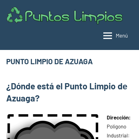
Saltar
al
Pu
Direc
contenido
de
lim
punt
Menú
limpi
Espa
PUNTO LIMPIO DE AZUAGA
junio
buyhouseweb@gmail.com
Puntos
22,
¿Dónde está el Punto Limpio dе
limpios en
2025
municipios
Azuaga?
de Badajoz
Dirección:
Polígono
Industrial: