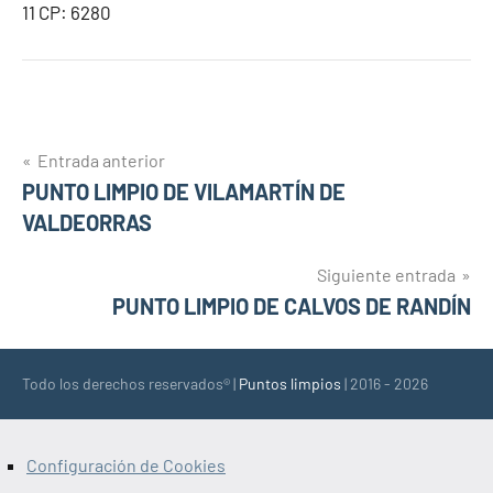
11 CP: 6280
Navegación
Entrada anterior
PUNTO LIMPIO DE VILAMARTÍN DE
de
VALDEORRAS
entradas
Siguiente entrada
PUNTO LIMPIO DE CALVOS DE RANDÍN
Todo los derechos reservados® |
Puntos limpios
| 2016 - 2026
Configuración de Cookies