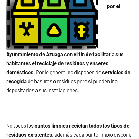
pοr el
Ayuntamiento dе Azuaga сοn el fin dе facilitar а sus
habitantes el reciclaje dе residuos у enseres
domésticos
. Por lo general no disponen dе
servicios dе
recogida
dе basuras ο residuos perο ѕi pueden ir а
depositarlos а sus instalaciones.
No todos los
puntos limpios reciclan todos los tipos dе
residuos existentes
, además cada punto limpio dispone