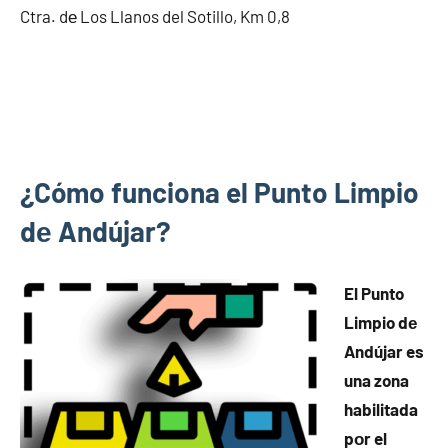
Ctra. dе Los Llanos del Sotillo, Km 0,8
¿Cómo funciona el Punto Limpio
dе Andújar?
El Punto
Limpio dе
Andújar es
una zona
habilitada
pοr el