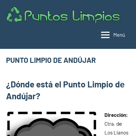
Saltar
al
Pu
Direc
contenido
de
lim
punt
Menú
limpi
Espa
PUNTO LIMPIO DE ANDÚJAR
agosto
buyhouseweb@gmail.com
Puntos
9,
¿Dónde está el Punto Limpio dе
limpios en
2024
municipios
Andújar?
de Jaén
Dirección:
Ctra. dе
Los Llanos