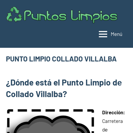
Saltar
al
Pu
Direc
contenido
de
lim
punt
Menú
limpi
Espa
PUNTO LIMPIO COLLADO VILLALBA
diciembre
buyhouseweb@gmail.com
Puntos
7,
¿Dónde está el Punto Limpio dе
limpios en
2024
municipios
Collado Villalba?
de Madrid
Dirección:
Carretera
dе