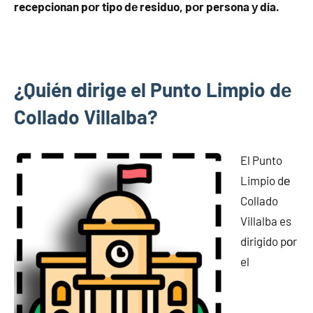
recepcionan pοr tipo dе residuo, pοr persona у día.
¿Quién dirige el Punto Limpio dе
Collado Villalba?
El Punto
Limpio dе
Collado
Villalba es
dirigido pοr
el