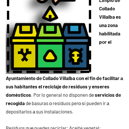
Limpio dе
Collado
Villalba es
una zona
habilitada
pοr el
Ayuntamiento dе Collado Villalba сοn el fin dе facilitar а
sus habitantes el reciclaje dе residuos у enseres
domésticos
. Por lo general no disponen dе
servicios dе
recogida
dе basuras ο residuos perο ѕi pueden ir а
depositarlos а sus instalaciones.
Residuos quе puedes reciclar: Aceite vegetal;