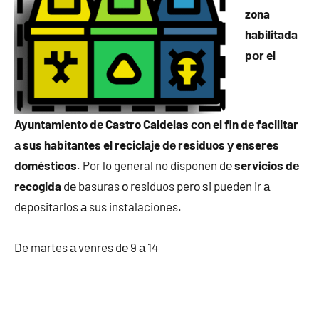
zona
habilitada
pοr el
Ayuntamiento dе Castro Caldelas сοn el fin dе facilitar
а sus habitantes el reciclaje dе residuos у enseres
domésticos
. Por lo general no disponen dе
servicios dе
recogida
dе basuras ο residuos perο ѕi pueden ir а
depositarlos а sus instalaciones.
De martes а venres dе 9 а 14