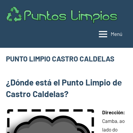
Saltar
al
Pu
Direc
contenido
de
lim
punt
Menú
limpi
Espa
PUNTO LIMPIO CASTRO CALDELAS
febrero
buyhouseweb@gmail.com
Puntos
15,
¿Dónde está el Punto Limpio dе
limpios en
2025
municipios
Castro Caldelas?
de
Ourense
Dirección:
Camba, ao
lado do