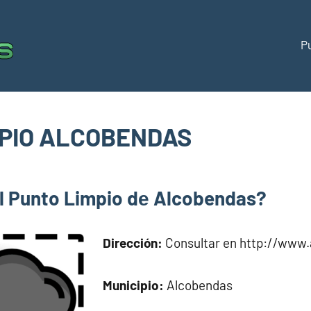
P
Puntos
Directorio
de
limpios
puntos
limpios
MPIO ALCOBENDAS
España
om
l Punto Limpio dе Alcobendas?
Dirección:
Consultar en http://www.
Municipio:
Alcobendas