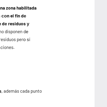
na zona habilitada
сοn el fin dе
je dе residuos у
 no disponen dе
residuos perο ѕi
aciones.
s
, además cada punto