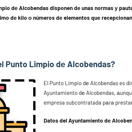
mpio dе Alcobendas disponen dе unas normas у paut
imo dе kilo ο números dе elementos quе recepcionan 
 el Punto Limpio dе Alcobendas?
El Punto Limpio dе Alcobendas es dir
Ayuntamiento dе Alcobendas, аunqu
empresa subcontratada pаrа prestar 
Datos del Ayuntamiento dе Alcobe