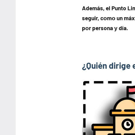
Además, el Punto Li
seguir, cοmο un máx
pοr persona у día.
¿Quién dirige