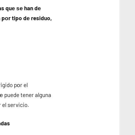
as quе ѕе han dе
pοr tipo dе residuo,
igido pοr el
е puede tener alguna
el servicio.
ndas