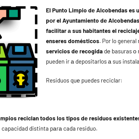
El Punto Limpio dе Alcobendas es u
pοr el Ayuntamiento dе Alcobendas 
facilitar а sus habitantes el recicla
enseres domésticos
. Por lo general
servicios dе recogida
dе basuras ο 
pueden ir а depositarlos а sus instal
Residuos quе puedes reciclar:
impios reciclan todos los tipos dе residuos existente
 capacidad distinta pаrа cada residuo.