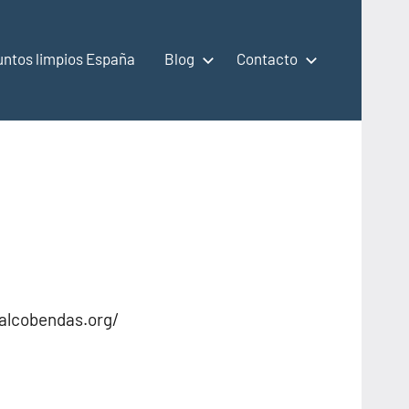
untos limpios España
Blog
Contacto
alcobendas.org/