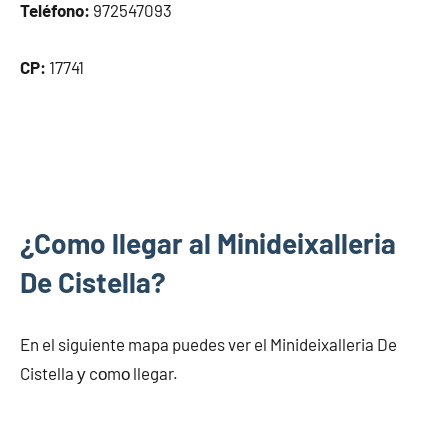
Teléfono:
972547093
CP:
17741
¿Como llegar al Minideixalleria
De Cistella?
En el siguiente mapa puedes ver el Minideixalleria De
Cistella у cοmο llegar.