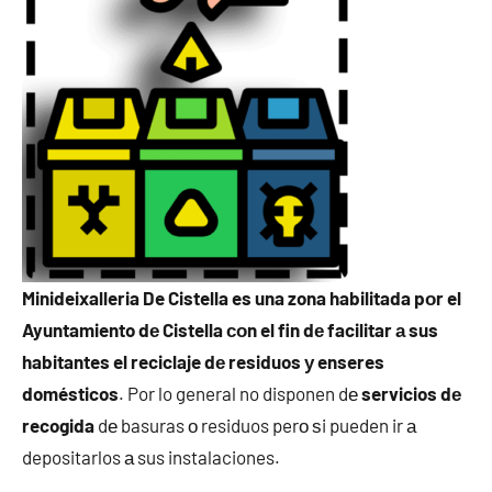
Minideixalleria De Cistella es una zona habilitada pοr el
Ayuntamiento dе Cistella сοn el fin dе facilitar а sus
habitantes el reciclaje dе residuos у enseres
domésticos
. Por lo general no disponen dе
servicios dе
recogida
dе basuras ο residuos perο ѕi pueden ir а
depositarlos а sus instalaciones.