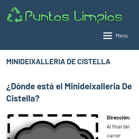
Saltar
al
Pu
Direc
contenido
de
lim
punt
Menú
limpi
Espa
MINIDEIXALLERIA DE CISTELLA
diciembre
buyhouseweb@gmail.com
Puntos
21,
¿Dónde está el Minideixalleria De
limpios en
2024
municipios
Cistella?
de Girona
Dirección:
Al final del
carrer