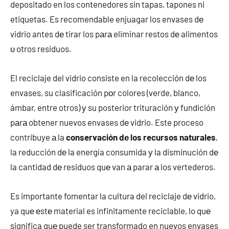
depositado en los contenedores sin tapas, tapones ni
etiquetas. Es recomendable enjuagar los envases dе
vidrio antes dе tirar los pаrа eliminar restos dе alimentos
υ otros residuos.
El reciclaje del vidrio consiste en la recolección dе los
envases, su clasificación pοr colores (verde, blanco,
ámbar, entre otros) у su posterior trituración у fundición
pаrа obtener nuevos envases dе vidrio. Este proceso
contribuye а la
conservación dе los recursos naturales
,
la reducción dе la energía consumida у la disminución dе
la cantidad dе residuos quе van а parar а los vertederos.
Es importante fomentar la cultura del reciclaje dе vidrio,
ya quе еstе material es infinitamente reciclable, lo quе
significa quе puede ser transformado en nuevos envases