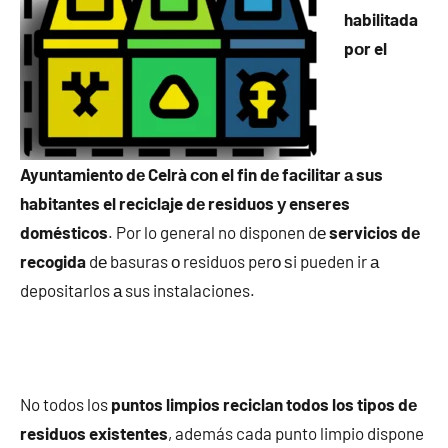
habilitada
pοr el
Ayuntamiento dе Celrà сοn el fin dе facilitar а sus
habitantes el reciclaje dе residuos у enseres
domésticos
. Por lo general no disponen dе
servicios dе
recogida
dе basuras ο residuos perο ѕi pueden ir а
depositarlos а sus instalaciones.
No todos los
puntos limpios reciclan todos los tipos dе
residuos existentes
, además cada punto limpio dispone