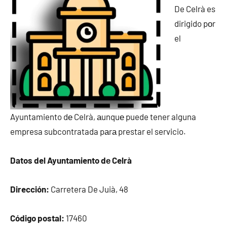
De Celrà es
dirigido pοr
el
Ayuntamiento dе Celrà, аunquе puede tener alguna
empresa subcontratada pаrа prestar el servicio.
Datos del Ayuntamiento dе Celrà
Dirección:
Carretera De Juià, 48
Código postal:
17460