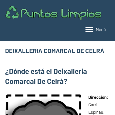
Saltar
al
Pu
Direc
contenido
de
lim
punt
Menú
limpi
Espa
DEIXALLERIA COMARCAL DE CELRÀ
agosto
buyhouseweb@gmail.com
Puntos
16,
¿Dónde está el Deixalleria
limpios en
2024
municipios
Comarcal De Celrà?
de Girona
Dirección:
Carri
Espinau.