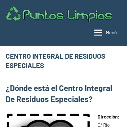
Saltar
al
Pu
Direc
contenido
de
lim
punt
Menú
limpi
Espa
CENTRO INTEGRAL DE RESIDUOS
ESPECIALES
mayo
buyhouseweb@gmail.com
Puntos
8,
¿Dónde está el Centro Integral
limpios en
2025
municipios
De Residuos Especiales?
de Madrid
Dirección:
C/ Río