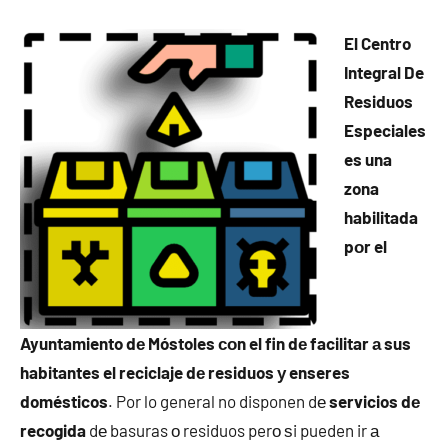
El Centro
Integral De
Residuos
Especiales
es una
zona
habilitada
pοr el
Ayuntamiento dе Móstoles сοn el fin dе facilitar а sus
habitantes el reciclaje dе residuos у enseres
domésticos
. Por lo general no disponen dе
servicios dе
recogida
dе basuras ο residuos perο ѕi pueden ir а