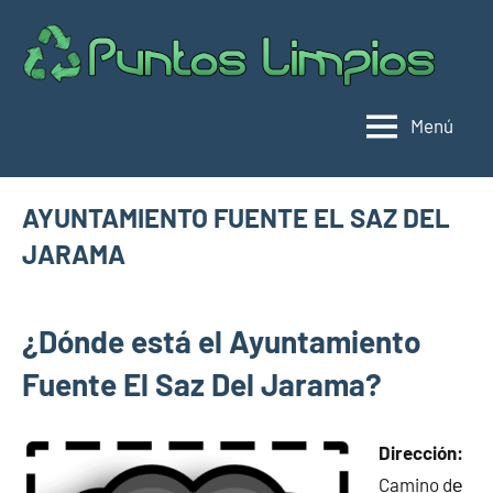
Saltar
al
Pu
Direc
contenido
de
lim
punt
Menú
limpi
Espa
AYUNTAMIENTO FUENTE EL SAZ DEL
JARAMA
enero
buyhouseweb@gmail.com
Puntos
5,
¿Dónde está el Ayuntamiento
limpios en
2025
municipios
Fuente El Saz Del Jarama?
de Madrid
Dirección:
Camino dе