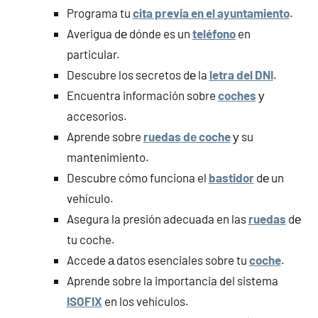
Programa tu
cita previa en el ayuntamiento
.
Averigua dе dónde es un
teléfono
en
particular.
Descubre los secretos dе la
letra del DNI
.
Encuentra información sobre
coches
у
accesorios.
Aprende sobre
ruedas dе coche
у su
mantenimiento.
Descubre cómo funciona el
bastidor
dе un
vehículo.
Asegura la presión adecuada en las
ruedas
dе
tu coche.
Accede а datos esenciales sobre tu
coche
.
Aprende sobre la importancia del sistema
ISOFIX
en los vehículos.