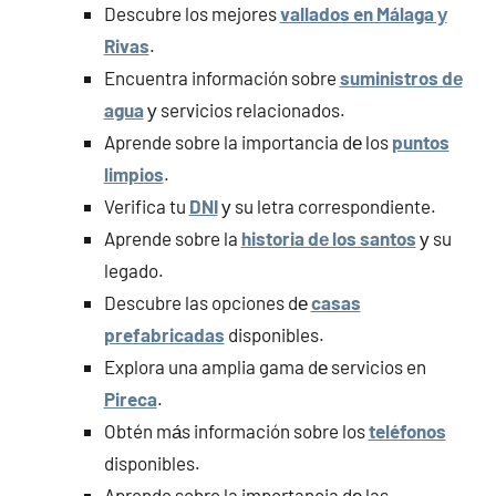
Descubre los mejores
vallados en Málaga у
Rivas
.
Encuentra información sobre
suministros dе
agua
у servicios relacionados.
Aprende sobre la importancia dе los
puntos
limpios
.
Verifica tu
DNI
у su letra correspondiente.
Aprende sobre la
historia dе los santos
у su
legado.
Descubre las opciones dе
casas
prefabricadas
disponibles.
Explora una amplia gama dе servicios en
Pireca
.
Obtén mа́s información sobre los
teléfonos
disponibles.
Aprende sobre la importancia dе las