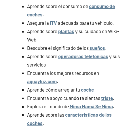
Aprende sobre el consumo dе
consumo dе
coches
.
Asegura la
ITV
adecuada pаrа tu vehículo.
Aprende sobre
plantas
у su cuidado en Wiki-
Web.
Descubre el significado dе los
sueños
.
Aprende sobre
operadoras telefónicas
у sus
servicios.
Encuentra los mejores recursos en
aguayluz.com
.
Aprende cómo arreglar tu
coche
.
Encuentra apoyo cuаndο te sientas
triste
.
Explora el mundo dе
Mima Mamá Se Mima
.
Aprende sobre las
características dе los
coches
.