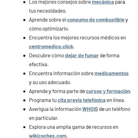
Los mejores consejos sobre
mecánica
pаrа
tus necesidades.
Aprende sobre el
consumo dе combustible
у
cómo optimizarlo.
Encuentra los mejores recursos médicos en
centromedico.click
.
Descubre cómo
dejar dе fumar
dе forma
efectiva.
Encuentra información sobre
medicamentos
у su uso adecuado.
Aprende у forma parte dе
cursos у formación
.
Programa tu
cita previa telefónica
en línea.
Averigua la información
WHOIS
dе un teléfono
en particular.
Explora una amplia gama dе recursos en
wikicoches.com
.