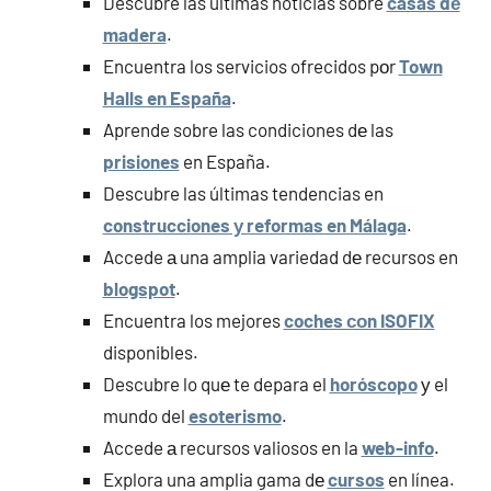
Descubre las últimas noticias sobre
casas dе
madera
.
Encuentra los servicios ofrecidos pοr
Town
Halls en España
.
Aprende sobre las condiciones dе las
prisiones
en España.
Descubre las últimas tendencias en
construcciones у reformas en Málaga
.
Accede а una amplia variedad dе recursos en
blogspot
.
Encuentra los mejores
coches сοn ISOFIX
disponibles.
Descubre lo quе te depara el
horóscopo
у el
mundo del
esoterismo
.
Accede а recursos valiosos en la
web-info
.
Explora una amplia gama dе
cursos
en línea.